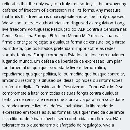
reiterates that the only way to a truly free society is the unwavering
defense of freedom of expression in all its forms. Any measure
that limits this freedom is unacceptable and will be firmly opposed.
We will not tolerate authoritarianism disguised as regulation. Long
live freedom! Portuguese: Resolução do IALP Contra a Censura nas
Redes Sociais na Europa, EUA e no Mundo IALP declara sua mais
firme e enérgica rejeição a qualquer forma de censura, seja direta
ou indireta, que os Estados pretendam impor sobre as redes
sociais, tanto na Europa como nos Estados Unidos e em qualquer
lugar do mundo. Em defesa da liberdade de expressão, um pilar
fundamental de qualquer sociedade livre e democrática,
repudiamos qualquer política, lei ou medida que busque controlar,
limitar ou restringir a difusão de ideias, opiniões ou informações
no âmbito digital. Considerando: Resolvemos: Conclusão: IALP se
compromete a lutar com todas as suas forças contra qualquer
tentativa de censura e reitera que a única via para uma sociedade
verdadeiramente livre é a defesa inabalável da liberdade de
expressão em todas as suas formas. Qualquer medida que limite
essa liberdade é inaceitável e será combatida com firmeza. Não
toleraremos o autoritarismo disfarçado de regulação. Viva a