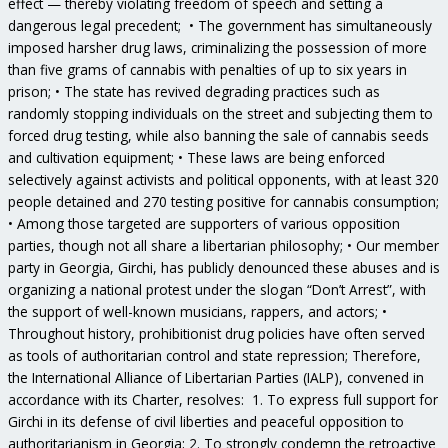
effect — thereby violating freedom of speech and setting a
dangerous legal precedent; • The government has simultaneously
imposed harsher drug laws, criminalizing the possession of more
than five grams of cannabis with penalties of up to six years in
prison; • The state has revived degrading practices such as
randomly stopping individuals on the street and subjecting them to
forced drug testing, while also banning the sale of cannabis seeds
and cultivation equipment; • These laws are being enforced
selectively against activists and political opponents, with at least 320
people detained and 270 testing positive for cannabis consumption;
• Among those targeted are supporters of various opposition
parties, though not all share a libertarian philosophy; • Our member
party in Georgia, Girchi, has publicly denounced these abuses and is
organizing a national protest under the slogan “Don’t Arrest”, with
the support of well-known musicians, rappers, and actors; •
Throughout history, prohibitionist drug policies have often served
as tools of authoritarian control and state repression; Therefore,
the International Alliance of Libertarian Parties (IALP), convened in
accordance with its Charter, resolves: 1. To express full support for
Girchi in its defense of civil liberties and peaceful opposition to
authoritarianism in Georgia; 2. To strongly condemn the retroactive