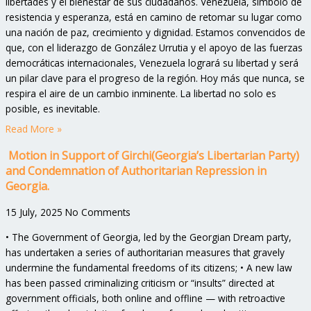
libertades y el bienestar de sus ciudadanos. Venezuela, símbolo de
resistencia y esperanza, está en camino de retomar su lugar como
una nación de paz, crecimiento y dignidad. Estamos convencidos de
que, con el liderazgo de González Urrutia y el apoyo de las fuerzas
democráticas internacionales, Venezuela logrará su libertad y será
un pilar clave para el progreso de la región. Hoy más que nunca, se
respira el aire de un cambio inminente. La libertad no solo es
posible, es inevitable.
Read More »
Motion in Support of Girchi(Georgia’s Libertarian Party)
and Condemnation of Authoritarian Repression in
Georgia.
15 July, 2025
No Comments
• The Government of Georgia, led by the Georgian Dream party,
has undertaken a series of authoritarian measures that gravely
undermine the fundamental freedoms of its citizens; • A new law
has been passed criminalizing criticism or “insults” directed at
government officials, both online and offline — with retroactive