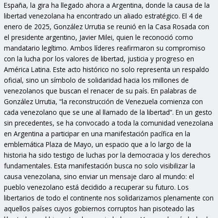
España, la gira ha llegado ahora a Argentina, donde la causa de la
libertad venezolana ha encontrado un aliado estratégico. El 4 de
enero de 2025, González Urrutia se reunió en la Casa Rosada con
el presidente argentino, Javier Milei, quien le reconoció como
mandatario legítimo. Ambos líderes reafirmaron su compromiso
con la lucha por los valores de libertad, justicia y progreso en
América Latina. Este acto histórico no solo representa un respaldo
oficial, sino un símbolo de solidaridad hacia los millones de
venezolanos que buscan el renacer de su país. En palabras de
González Urrutia, “la reconstrucción de Venezuela comienza con
cada venezolano que se une al llamado de la libertad”. En un gesto
sin precedentes, se ha convocado a toda la comunidad venezolana
en Argentina a participar en una manifestación pacífica en la
emblemática Plaza de Mayo, un espacio que a lo largo de la
historia ha sido testigo de luchas por la democracia y los derechos
fundamentales. Esta manifestación busca no solo visibilizar la
causa venezolana, sino enviar un mensaje claro al mundo: el
pueblo venezolano está decidido a recuperar su futuro. Los
libertarios de todo el continente nos solidarizamos plenamente con
aquellos países cuyos gobiernos corruptos han pisoteado las