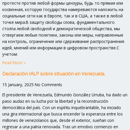
протесте против любой формы цензуры, будь то прямая или
косвенная, которую государства намереваются наложить на
социальные сети как в Европе, так и в США, а также в любой
точке мира.В защиту свободы слова, фундаментального
столпа любой свободной и демократической общества, мы
отвергаем любые политики, законы или меры, направленные
на контроль, ограничение или сдерживание распространения
идей, мнений или информации в цифровом пространстве.С
учетом:
Read More »
Declaración IALP sobre situación en Venezuela.
15 January, 2025
No Comments
El presidente de Venezuela, Edmundo González Urrutia, ha dado un
paso audaz en su lucha por la libertad y la reconstrucción
democrática del país. Con un espíritu inquebrantable, ha iniciado
una gira internacional que busca encender la esperanza entre los
millones de venezolanos que, desde el exterior, sueñan con
regresar a una patria renovada. Tras un emotivo comienzo en