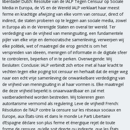
liberdade! Dutch: Resolutie van de IALP Tegen Censuur op Sociale
Media in Europa, de VS en de Wereld IALP verklaart haar meest
ferme en krachtige afwijzing van elke vorm van censuur, direct of
indirect, die staten proberen op te leggen aan sociale media, zowel
in Europa als in de Verenigde Staten en overal ter wereld. Ter
verdediging van de vrijheid van meningsuiting, een fundamentele
pijler van elke vrije en democratische samenleving, verwerpen wij
elke politiek, wet of maatregel die erop gericht is om het
verspreiden van ideeën, meningen of informatie in de digitale sfeer
te controleren, beperken of in te perken. Overwegende: Wij
Besluiten: Conclusie: IALP verbindt zich ertoe met al haar kracht te
vechten tegen elke poging tot censuur en herhaalt dat de enige weg
naar een echt vrije samenleving de onwankelbare verdediging van
de vrijheid van meningsuiting in al haar vormen is. Elke maatregel
die deze vrijheid beperkt is onaanvaardbaar en zal met
vastberadenheid worden bestreden. Wij tolereren geen
autoritarisme vermomd als regulering. Leve de vrijheid! French:
Résolution de l’IALP contre la censure sur les réseaux sociaux en
Europe, aux États-Unis et dans le monde Le Parti Libertaire
d’Espagne déclare son plus ferme et énergique rejet de toute
forme de censure, qu’elle soit directe ou indirecte, que les États