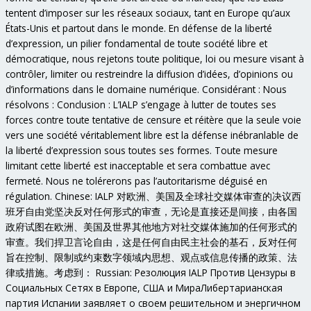
tentent d’imposer sur les réseaux sociaux, tant en Europe qu’aux
États-Unis et partout dans le monde. En défense de la liberté
d’expression, un pilier fondamental de toute société libre et
démocratique, nous rejetons toute politique, loi ou mesure visant à
contrôler, limiter ou restreindre la diffusion d’idées, d’opinions ou
d’informations dans le domaine numérique. Considérant : Nous
résolvons : Conclusion : L’IALP s’engage à lutter de toutes ses
forces contre toute tentative de censure et réitère que la seule voie
vers une société véritablement libre est la défense inébranlable de
la liberté d’expression sous toutes ses formes. Toute mesure
limitant cette liberté est inacceptable et sera combattue avec
fermeté. Nous ne tolérerons pas l’autoritarisme déguisé en
régulation. Chinese: IALP 对欧洲、美国及全球社交媒体审查的决议西
班牙自由党坚决反对任何形式的审查，无论是直接还是间接，由各国
政府试图在欧洲、美国及世界其他地方对社交媒体施加的任何形式的
审查。我们捍卫言论自由，这是任何自由民主社会的基石，反对任何
旨在控制、限制或约束数字领域内思想、观点或信息传播的政策、法
律或措施。考虑到： Russian: Резолюция IALP Против Цензуры в
Социальных Сетях в Европе, США и МираЛибертарианская
партия Испании заявляет о своем решительном и энергичном